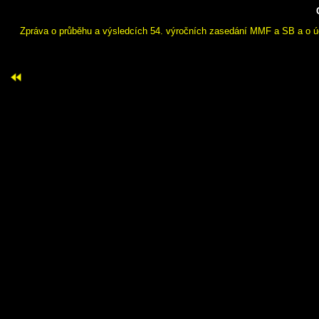
Zpráva o průběhu a výsledcích 54. výročních zasedání MMF a SB a o ú